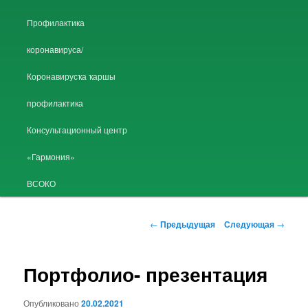
Профилактика
коронавируса/
Коронавирусҡа ҡаршы
профилактика
Консультационный центр
«Гармония»
ВСОКО
Навигация по записям
←
Предыдущая
Следующая
→
Портфолио- презентация
Опубликовано
20.02.2021