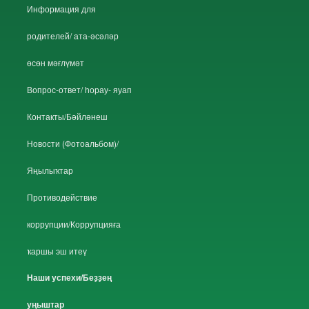
Информация для
родителей/ ата-әсәләр
өсөн мәғлүмәт
Вопрос-ответ/ һорау- яуап
Контакты/Бәйләнеш
Новости (Фотоальбом)/
Яңылыҡтар
Противодействие
коррупции/Коррупцияға
ҡаршы эш итеү
Наши успехи/Беҙҙең
уңыштар