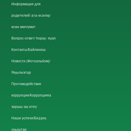
Информация для
родителей/ ата-әсәләр
өсөн мәғлүмәт
Вопрос-ответ/ һорау- яуап
Контакты/Бәйләнеш
Новости (Фотоальбом)/
Яңылыҡтар
Противодействие
коррупции/Коррупцияға
ҡаршы эш итеү
Наши успехи/Беҙҙең
уңыштар