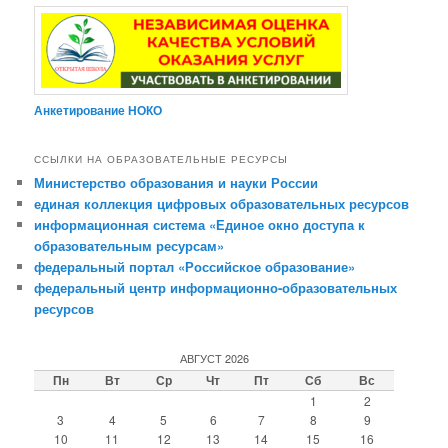
Анкетирование НОКО
ССЫЛКИ НА ОБРАЗОВАТЕЛЬНЫЕ РЕСУРСЫ
Министерство образования и науки России
единая коллекция цифровых образовательных ресурсов
информационная система «Единое окно доступа к
образовательным ресурсам»
федеральный портал «Российское образование»
федеральный центр информационно-образовательных
ресурсов
АВГУСТ 2026
Пн
Вт
Ср
Чт
Пт
Сб
Вс
1
2
3
4
5
6
7
8
9
10
11
12
13
14
15
16