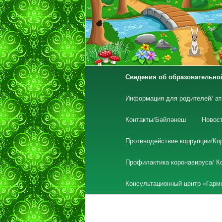
Главное меню
Сведения об образовательно
Перейти к основному со
Информация для родителей/ ат
Контакты/Бәйләнеш
Новос
Противодействие коррупции/Ко
Профилактика коронавируса/ К
Консультационный центр «Гарм