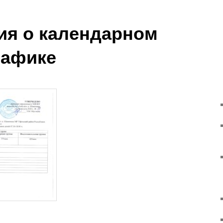
я о календарном
рафике