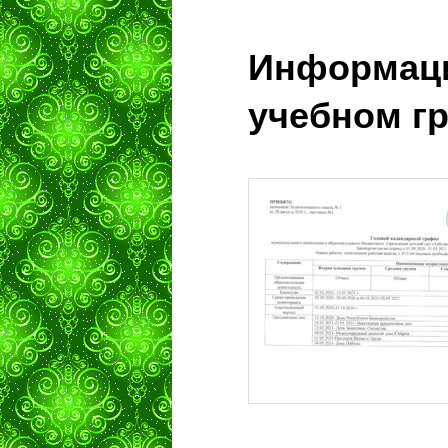
Информаци
учебном г