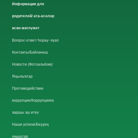
Информация для
родителей/ ата-әсәләр
өсөн мәғлүмәт
Вопрос-ответ/ һорау- яуап
Контакты/Бәйләнеш
Новости (Фотоальбом)/
Яңылыҡтар
Противодействие
коррупции/Коррупцияға
ҡаршы эш итеү
Наши успехи/Беҙҙең
уңыштар